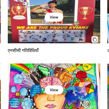
View
एनसीसी गतिविधियाँ
उ
View