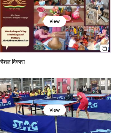
View
कौशल विकास
View