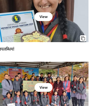
View
पलब्धियां
View