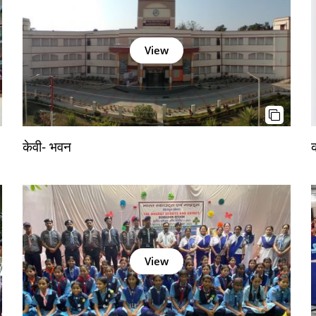
View
केवी- भवन
View